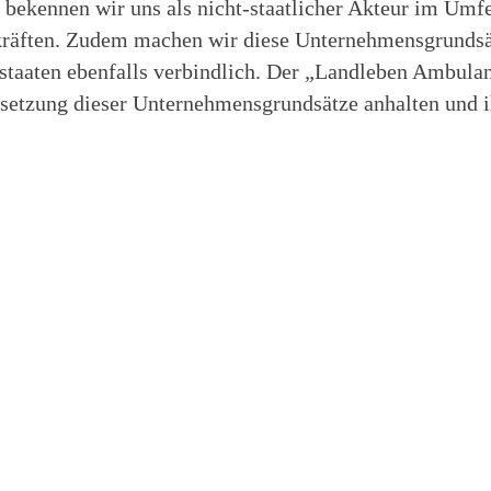
 bekennen wir uns als nicht-staatlicher Akteur im Umfe
kräften. Zudem machen wir diese Unternehmensgrundsä
tstaaten ebenfalls verbindlich. Der „Landleben Ambulan
setzung dieser Unternehmensgrundsätze anhalten und 
Kontakt
Alten WG Pinnow
Pflegedienstleiter
Pinnow 32 a-i