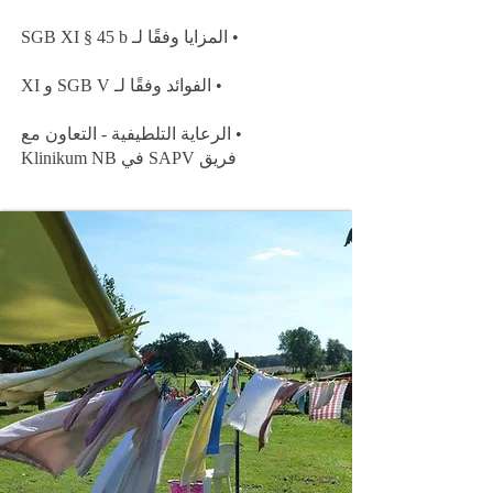
• المزايا وفقًا لـ SGB XI § 45 b
• الفوائد وفقًا لـ SGB V و XI
• الرعاية التلطيفية - التعاون مع
فريق SAPV في Klinikum NB